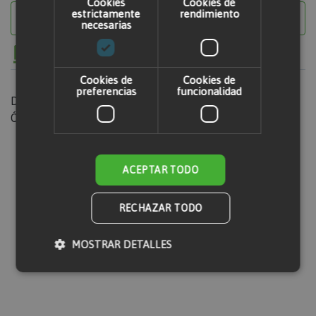
Cookies
Cookies de
estrictamente
rendimiento
No está disponible
necesarias
Cookies de
Cookies de
preferencias
funcionalidad
Disco 3mm 125 mm radial eléctrica metal
Óptimo para realizar cortes en metal.
ACEPTAR TODO
Valorar producto
RECHAZAR TODO
Solo usuarios registrados pueden escribir
MOSTRAR DETALLES
comentarios. Por favor,
iniciar sesión
o
crear
una cuenta
Cookies estrictamente necesarias