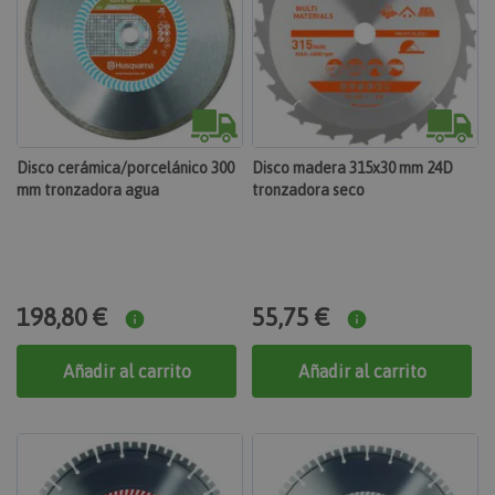
Cookies de rendimiento
Cookies de preferencias
Cookies de funcionalidad
Las cookies estrictamente necesarias permiten la
funcionalidad principal del sitio web, como el inicio
de sesión de usuario y la gestión de cuentas. El sitio
Disco cerámica/porcelánico 300
Disco madera 315x30 mm 24D
web no se puede utilizar correctamente sin las
mm tronzadora agua
cookies estrictamente necesarias.
tronzadora seco
section_data_ids
Proveedor
Nombre
Vencimiento
Descripción
/
Dominio
Adobe Inc.
www.maquinasonline.com
1 día
198,80 €
55,75 €
Almacena información específica del cliente
relacionada con acciones iniciadas por el
comprador, como mostrar la lista de deseos,
Añadir al carrito
Añadir al carrito
información de pago, etc.
mage-messages
Adobe Inc.
www.maquinasonline.com
1 día