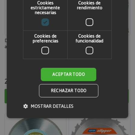
Cookies
Cookies de
estrictamente
rendimiento
necesarias
Cookies de
Cookies de
Disco granito 300 mm tronzadora
preferencias
Disco 300mm g.obra tronzadora
funcionalidad
agua
agua/radial gasolina
ACEPTAR TODO
256,40 €
225,95 €
RECHAZAR TODO
Añadir al carrito
Añadir al carrito
MOSTRAR DETALLES
Cookies estrictamente necesarias