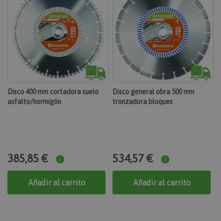
www.maquinasonline.com
1 año 1 mes
Agrega un número y una hora únicos y aleatorios a
las páginas con contenido del cliente para evitar
que se almacenen en caché en el servidor.
CookieScriptConsent
CookieScript
www.maquinasonline.com
Disco 400 mm cortadora suelo
Disco general obra 500 mm
1 mes
asfalto/hormigón
tronzadora bloques
El servicio Cookie-Script.com utiliza esta cookie
para recordar las preferencias de consentimiento de
cookies de los visitantes. Es necesario que el banner
de cookies de Cookie-Script.com funcione
correctamente.
PHPSESSID
385,85 €
534,57 €
PHP.net
.www.maquinasonline.com
Añadir al carrito
Añadir al carrito
1 hora
Cookie generada por aplicaciones basadas en el
lenguaje PHP. Este es un identificador de propósito
general que se utiliza para mantener las variables
de sesión del usuario. Normalmente es un número