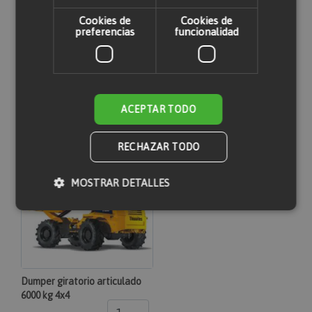
Cookies de
Cookies de
Cinta transportadora 6 metros
Retrocargadora mixta JCB 3
preferencias
funcionalidad
monofásica
CX Cazo no incluido
50,36 €
111,96 €
No está disponible
No está disponible
ACEPTAR TODO
RECHAZAR TODO
MOSTRAR DETALLES
Cookies estrictamente necesarias
Cookies de rendimiento
Cookies de preferencias
Dumper giratorio articulado
6000 kg 4x4
Cookies de funcionalidad