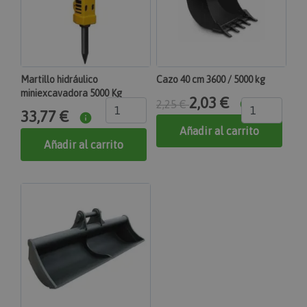
recently_compared_product
Adobe Inc.
www.maquinasonline.com
1 día
Martillo hidráulico
Cazo 40 cm 3600 / 5000 kg
Almacena ID de productos de productos
comparados recientemente.
miniexcavadora 5000 Kg
2,03 €
2,25 €
product_data_storage
33,77 €
Añadir al carrito
Adobe Inc.
www.maquinasonline.com
Añadir al carrito
1 día
Almacena la configuración de los datos de
productos relacionados con productos vistos /
comparados recientemente.
private_content_version
Adobe Inc.
www.maquinasonline.com
1 año 1 mes
Agrega un número y una hora únicos y aleatorios a
las páginas con contenido del cliente para evitar
que se almacenen en caché en el servidor.