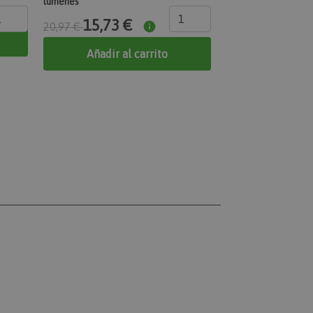
lúmenes
15,73 €
20,97 €
 específica del
Añadir al carrito
con acciones
prador, como
eseos, información de
o de los mensajes de
ciones que se
como el mensaje de
kies y varios
mensaje se elimina
de mostrarse al
uctos de productos
mente.
ación de los datos
nados con
omparados
na hora únicos y
nas con contenido
ar que se almacenen
r.