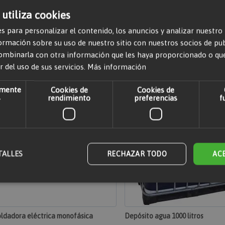
r comentarios. Por favor,
iniciar sesión
o
crear una cuenta
 utiliza cookies
s para personalizar el contenido, los anuncios y analizar nuestro
mación sobre su uso de nuestro sitio con nuestros socios de publi
ombinarla con otra información que les haya proporcionado o qu
r del uso de sus servicios.
Más información
amente
Cookies de
Cookies de
s
rendimiento
preferencias
f
TALLES
RECHAZAR TODO
AC
mente necesarias
Cookies de rendimiento
Cookies de preferencias
Cookies
ldadora eléctrica monofásica
Depósito agua 1000 litros
nte necesarias permiten la funcionalidad principal del sitio web, como el inicio de sesió