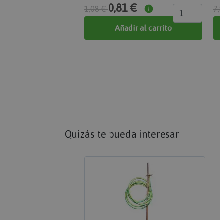
0,81 €
gestión de cuentas. El
1,08 €
7
Nombre
Añadir al carrito
section_data_ids
mage-messages
recently_compared
Quizás te pueda interesar
product_data_stor
private_content_ver