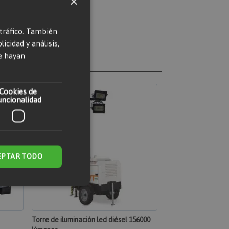
×
 tráfico. También
cidad y análisis,
e hayan
Cookies de
uncionalidad
EPTAR TODO
 de funcionalidad
Torre de iluminación led diésel 156000
n de usuario y la