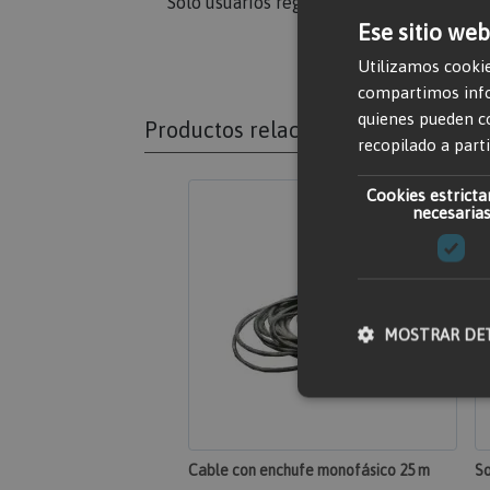
Solo usuarios registrados pueden escribi
Ese sitio web
Utilizamos cookie
compartimos infor
quienes pueden c
Productos relacionados
recopilado a parti
Cookies estrict
necesaria
MOSTRAR DE
Cookies estricta
Cable con enchufe monofásico 25 m
So
Las cookies estrictame