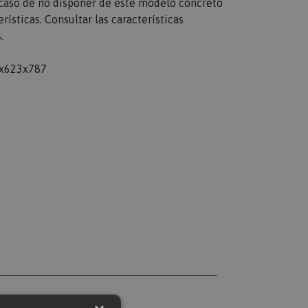
n caso de no disponer de este modelo concreto
rísticas. Consultar las características
.
x623x787