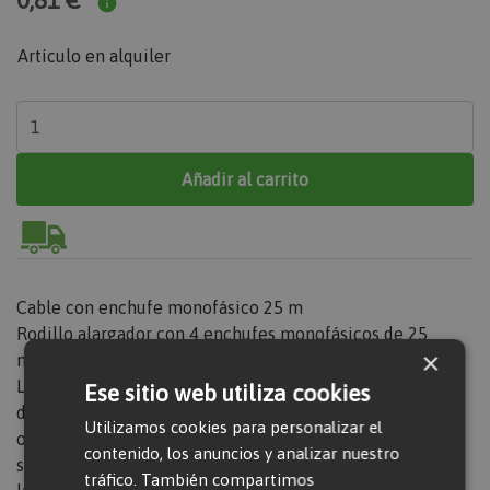
0,81 €
Artículo en alquiler
Añadir al carrito
Cable con enchufe monofásico 25 m
Rodillo alargador con 4 enchufes monofásicos de 25
×
metros de longitud.
Las características son las reflejadas en la ficha técnica
Ese sitio web utiliza cookies
del modelo, las medidas exactas varían de una unidad a
Utilizamos cookies para personalizar el
otra. En caso de no disponer de este modelo concreto se
contenido, los anuncios y analizar nuestro
suministrará uno de similares características. Consultar
tráfico. También compartimos