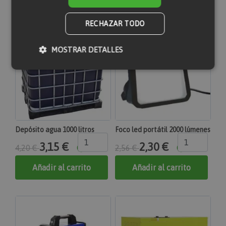
Productos relacionados
RECHAZAR TODO
MOSTRAR DETALLES
Cookies estrictamente necesarias
Cookies de rendimiento
Cookies de preferencias
Depósito agua 1000 litros
Foco led portátil 2000 lúmenes
Cookies de funcionalidad
3,15 €
2,30 €
4,20 €
2,56 €
Las cookies estrictamente necesarias permiten la
funcionalidad principal del sitio web, como el inicio
Añadir al carrito
Añadir al carrito
de sesión de usuario y la gestión de cuentas. El sitio
web no se puede utilizar correctamente sin las
cookies estrictamente necesarias.
section_data_ids
Proveedor
Nombre
Vencimiento
Descripción
/
Dominio
Adobe Inc.
www.maquinasonline.com