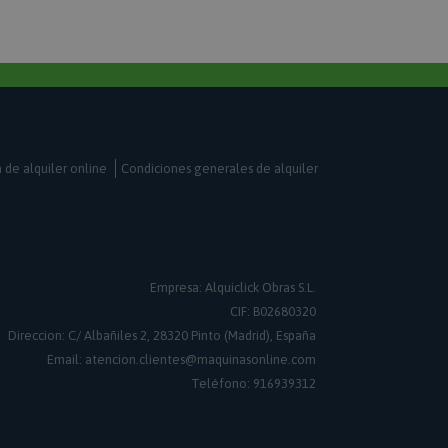
nas con contenido
ar que se almacenen
r.
ipt.com utiliza esta
las preferencias de
kies de los
io que el banner de
ript.com funcione
 aplicaciones
a de alquiler online
Condiciones generales de alquiler
e PHP. Este es un
ósito general que se
 las variables de
ormalmente es un
zar, la forma en
specífico del sitio,
 es mantener un
esión para un usuario
Empresa: Alquiclick Obras S.L.
CIF: B02680320
ra registrar
squedas.
Direccion: C/ Albañiles 2, 28320 Pinto (Madrid), España
para facilitar el
Email: atencion.clientes@maquinasonline.com
aché de contenido
Teléfono: 916939312
 que las páginas se
e activa la limpieza
e caché local.