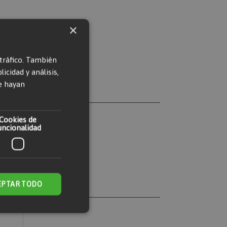
×
 tráfico. También
cidad y análisis,
e hayan
Cookies de
uncionalidad
EPTAR TODO