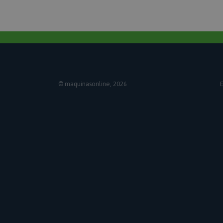
CookieScriptConsen
PHPSESSID
© maquinasonline, 2026
E
searchReport-log
mage-cache-storag
mage-cache-sessid