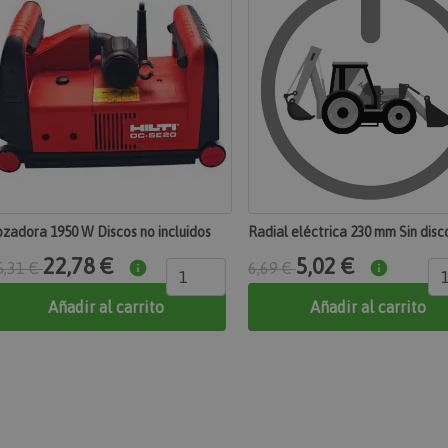
mente necesarias
Cookies de rendimiento
Cookies de preferencias
Cookies
nte necesarias permiten la funcionalidad principal del sitio web, como el inicio de sesió
 sitio web no se puede utilizar correctamente sin las cookies estrictamente necesarias.
Proveedor
/
Dominio
Vencimiento
Descripción
Adobe Inc.
1 día
Almacena información
www.maquinasonline.com
cliente relacionada 
iniciadas por el com
mostrar la lista de d
pago, etc.
Adobe Inc.
1 día
Realiza un seguimient
www.maquinasonline.com
error y otras notifica
zadora 1950 W Discos no incluidos
Radial eléctrica 230 mm Sin disc
muestran al usuario, 
consentimiento de coo
22,78 €
5,02 €
5,31 €
6,69 €
mensajes de error. El 
de la cookie después 
comprador.
Añadir al carrito
Añadir al carrito
Política de Privacidad de Google
_product
Adobe Inc.
1 día
Almacena ID de prod
www.maquinasonline.com
comparados reciente
age
Adobe Inc.
1 día
Almacena la configur
www.maquinasonline.com
de productos relacio
productos vistos / c
recientemente.
sion
Adobe Inc.
1 año 1 mes
Agrega un número y u