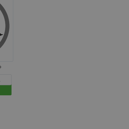
 de funcionalidad
n de usuario y la
 específica del
con acciones
prador, como
eseos, información de
o de los mensajes de
ciones que se
o
como el mensaje de
kies y varios
mensaje se elimina
de mostrarse al
uctos de productos
mente.
ación de los datos
nados con
omparados
na hora únicos y