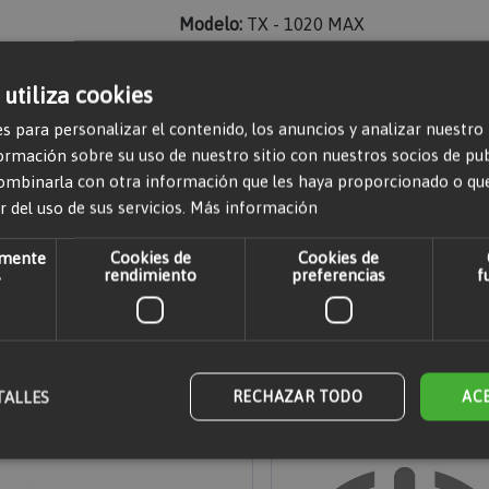
Modelo:
TX - 1020 MAX
Peso (kg):
19.4
 utiliza cookies
Profundidad de corte (mm):
0-21
s para personalizar el contenido, los anuncios y analizar nuestro
mación sobre su uso de nuestro sitio con nuestros socios de publi
ombinarla con otra información que les haya proporcionado o qu
r del uso de sus servicios.
Más información
amente
Cookies de
Cookies de
r comentarios. Por favor,
iniciar sesión
o
crear una cuenta
s
rendimiento
preferencias
f
TALLES
RECHAZAR TODO
AC