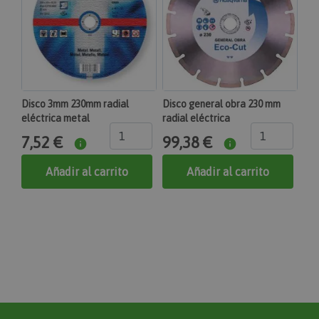
Adobe Inc.
www.maquinasonline.com
1 día
Almacena la configuración de los datos de
productos relacionados con productos vistos /
comparados recientemente.
Disco 3mm 230mm radial
Disco general obra 230 mm
private_content_version
eléctrica metal
radial eléctrica
Adobe Inc.
7,52 €
99,38 €
www.maquinasonline.com
1 año 1 mes
Añadir al carrito
Añadir al carrito
Agrega un número y una hora únicos y aleatorios a
las páginas con contenido del cliente para evitar
que se almacenen en caché en el servidor.
CookieScriptConsent
CookieScript
www.maquinasonline.com
1 mes
El servicio Cookie-Script.com utiliza esta cookie
para recordar las preferencias de consentimiento de
cookies de los visitantes. Es necesario que el banner