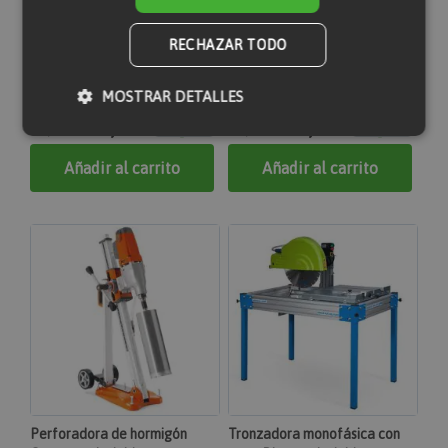
RECHAZAR TODO
Cortadora de suelo de
Rozadora 1950 W Discos no
gasolina 125 mm Sin disco
incluidos
MOSTRAR DETALLES
11,60 €
22,78 €
15,46 €
25,31 €
Añadir al carrito
Añadir al carrito
Cookies estrictamente necesarias
Cookies de rendimiento
Cookies de preferencias
Cookies de funcionalidad
Las cookies estrictamente necesarias permiten la
funcionalidad principal del sitio web, como el inicio
de sesión de usuario y la gestión de cuentas. El sitio
web no se puede utilizar correctamente sin las
cookies estrictamente necesarias.
section_data_ids
Proveedor
Nombre
Vencimiento
Descripción
/
Dominio
Adobe Inc.
Perforadora de hormigón
Tronzadora monofásica con
www.maquinasonline.com