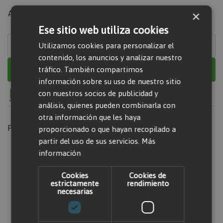
×
Artículo en venta
Ese sitio web utiliza cookies
Utilizamos cookies para personalizar el
contenido, los anuncios y analizar nuestro
Añadir al carrito
tráfico. También compartimos
información sobre su uso de nuestro sitio
con nuestros socios de publicidad y
análisis, quienes pueden combinarla con
otra información que les haya
Puntero martillo eléctrico rompedor TE-S 380 mm
proporcionado o que hayan recopilado a
partir del uso de sus servicios.
Más
información
Valorar producto
Cookies
Cookies de
estrictamente
rendimiento
necesarias
Solo usuarios registrados pueden escribir
comentarios. Por favor,
iniciar sesión
o
crear