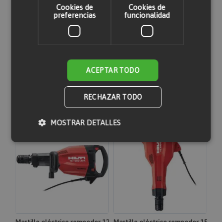
una cuenta
Cookies de
Cookies de
preferencias
funcionalidad
ACEPTAR TODO
Quizás te pueda interesar
RECHAZAR TODO
MOSTRAR DETALLES
Cookies estrictamente necesarias
Cookies de rendimiento
Cookies de preferencias
Cookies de funcionalidad