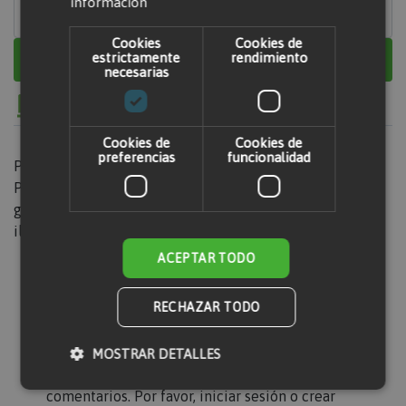
información
Cookies
Cookies de
estrictamente
rendimiento
Añadir al carrito
necesarias
Cookies de
Cookies de
preferencias
funcionalidad
Pinchazo
Para ruedas de compresores, dumper de 1500 kg trasera,
grupos electrógenos, motosoldadora, torres de
iluminación y transpalets.
ACEPTAR TODO
Valorar producto
RECHAZAR TODO
MOSTRAR DETALLES
Solo usuarios registrados pueden escribir
comentarios. Por favor,
iniciar sesión
o
crear