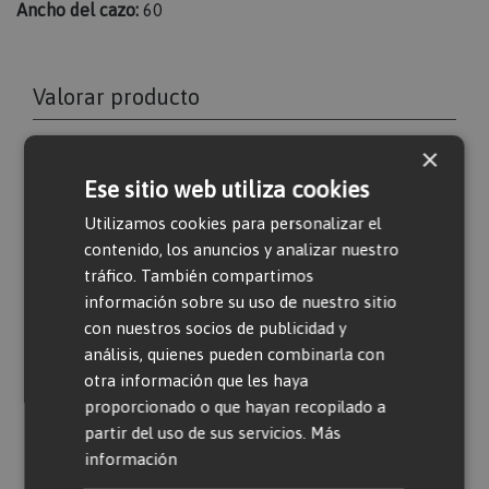
Ancho del cazo:
60
Valorar producto
×
Solo usuarios registrados pueden escribir
Ese sitio web utiliza cookies
comentarios. Por favor,
iniciar sesión
o
crear
Utilizamos cookies para personalizar el
una cuenta
contenido, los anuncios y analizar nuestro
tráfico. También compartimos
información sobre su uso de nuestro sitio
con nuestros socios de publicidad y
análisis, quienes pueden combinarla con
otra información que les haya
proporcionado o que hayan recopilado a
Productos relacionados
partir del uso de sus servicios.
Más
información