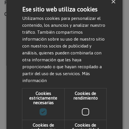
×
Peso (kg):
278
Ese sitio web utiliza cookies
Carga máxima (kg):
650
Utilizamos cookies para personalizar el
contenido, los anuncios y analizar nuestro
tráfico. También compartimos
Valorar producto
información sobre su uso de nuestro sitio
con nuestros socios de publicidad y
análisis, quienes pueden combinarla con
Solo usuarios registrados pueden escribir
otra información que les haya
comentarios. Por favor,
iniciar sesión
o
crear
proporcionado o que hayan recopilado a
una cuenta
partir del uso de sus servicios.
Más
información
Cookies
Cookies de
estrictamente
rendimiento
necesarias
Productos relacionados
Cookies de
Cookies de