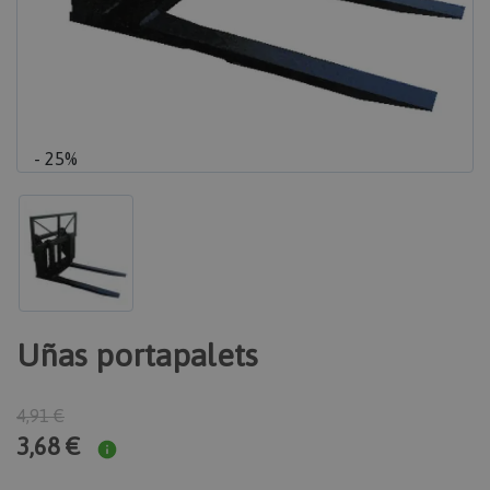
- 25%
Uñas portapalets
4,91 €
3,68 €