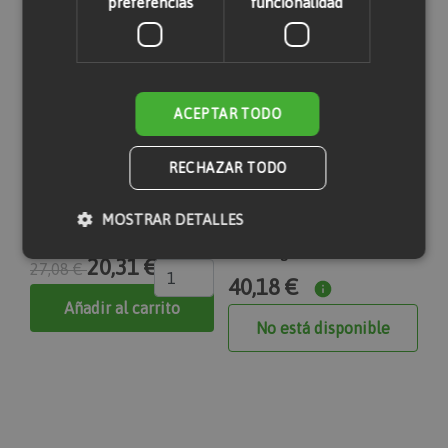
preferencias
funcionalidad
ACEPTAR TODO
RECHAZAR TODO
MOSTRAR DETALLES
Implemento barredora
Martillo hidráulico
retrocargadora 3CX JCB
20,31 €
27,08 €
40,18 €
Cookies estrictamente necesarias
Añadir al carrito
No está disponible
Cookies de rendimiento
Cookies de preferencias
Cookies de funcionalidad
Las cookies estrictamente necesarias permiten la
funcionalidad principal del sitio web, como el inicio