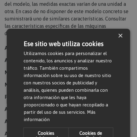
del modelo, las medidas exactas varían de una unidad a
otra. En caso de no disponer de este modelo concreto se
suministrará uno de similares características. Consultar
las características específicas de las máquinas
disponibles.
×
Ese sitio web utiliza cookies
Alcance máximo horizontal (m):
9,43
Utilizamos cookies para personalizar el
Altura de la máquina (m):
1,97
contenido, los anuncios y analizar nuestro
tráfico. También compartimos
Marca:
MANITOU
información sobre su uso de nuestro sitio
con nuestros socios de publicidad y
Modelo:
170 AETJ-L
análisis, quienes pueden combinarla con
Peso (kg):
6910
otra información que les haya
proporcionado o que hayan recopilado a
Alto de la plataforma (m):
15
partir del uso de sus servicios.
Más
información
Altura máxima de trabajo (m):
17
Cookies
Cookies de
Ancho de la máquina (mm):
1750