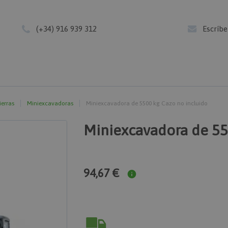
(+34) 916 939 312
Escríb
ierras
Miniexcavadoras
Miniexcavadora de 5500 kg Cazo no incluido
Miniexcavadora de 55
94,67 €