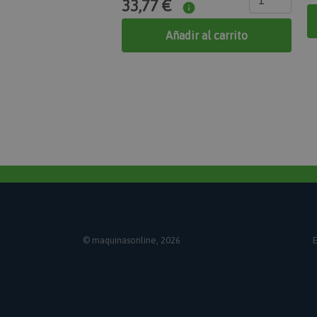
33,77 €
PHPSESSID
Añadir al carrito
searchReport-log
mage-cache-storag
mage-cache-sessid
© maquinasonline, 2026
E
recently_viewed_pr
X-Magento-Vary