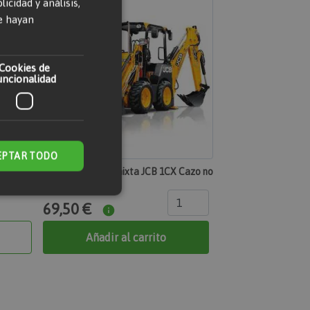
cidad y análisis,
e hayan
Cookies de
uncionalidad
EPTAR TODO
da 1500
Retrocargadora mixta JCB 1CX Cazo no
incluido
69,50 €
 de funcionalidad
Añadir al carrito
n de usuario y la
 específica del