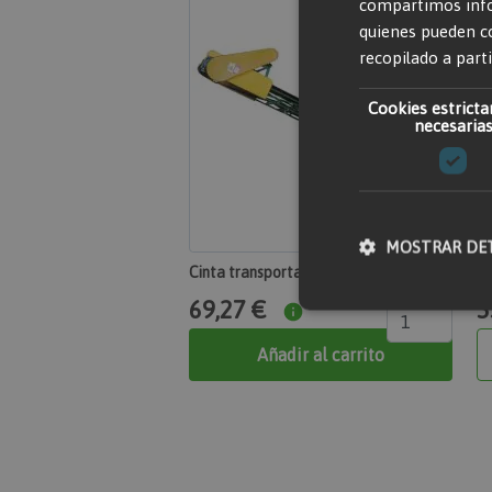
compartimos infor
quienes pueden c
recopilado a parti
Cookies estrict
necesaria
MOSTRAR DE
Cinta transportadora 10 m monofásica
Mi
69,27 €
5
Añadir al carrito
Cookies estricta
Las cookies estrictame
gestión de cuentas. El
Nombre
section_data_ids