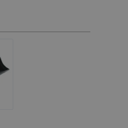
con acciones
prador, como
eseos, información de
o de los mensajes de
ciones que se
como el mensaje de
kies y varios
mensaje se elimina
de mostrarse al
uctos de productos
mente.
ación de los datos
nados con
omparados
na hora únicos y
nas con contenido
ar que se almacenen
r.
ipt.com utiliza esta
las preferencias de
kies de los
io que el banner de
ript.com funcione