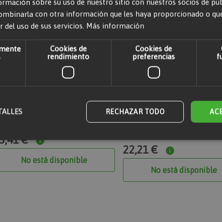
mación sobre su uso de nuestro sitio con nuestros socios de publi
ombinarla con otra información que les haya proporcionado o qu
r del uso de sus servicios.
Más información
amente
Cookies de
Cookies de
s
rendimiento
preferencias
f
TALLES
RECHAZAR TODO
AC
nicargadora
Dumper descarga frontal eleva
kg
5,41 €
22,21 €
No está disponible
mente necesarias
Cookies de rendimiento
Cookies de preferencias
Cookies
No está disponible
nte necesarias permiten la funcionalidad principal del sitio web, como el inicio de sesió
 sitio web no se puede utilizar correctamente sin las cookies estrictamente necesarias.
Proveedor
/
Dominio
Vencimiento
Descripción
Adobe Inc.
1 día
Almacena información