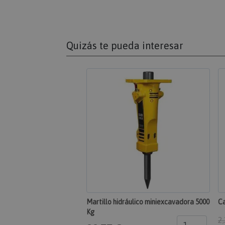
mage-messages
Quizás te pueda interesar
recently_compared
product_data_stor
private_content_ver
CookieScriptConsen
Martillo hidráulico miniexcavadora 5000
Ca
Kg
2