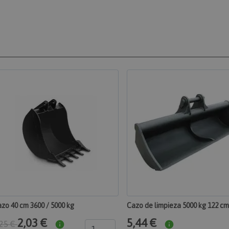
www.maquinasonline.com
cliente relacionada 
iniciadas por el com
mostrar la lista de d
pago, etc.
Adobe Inc.
1 día
Realiza un seguimient
www.maquinasonline.com
error y otras notifica
muestran al usuario, 
consentimiento de coo
mensajes de error. El 
de la cookie después 
comprador.
Política de Privacidad de Google
_product
Adobe Inc.
1 día
Almacena ID de prod
www.maquinasonline.com
comparados reciente
age
Adobe Inc.
1 día
Almacena la configur
www.maquinasonline.com
de productos relacio
productos vistos / c
recientemente.
sion
Adobe Inc.
1 año 1 mes
Agrega un número y u
www.maquinasonline.com
aleatorios a las pági
del cliente para evit
en caché en el servido
t
CookieScript
1 mes
El servicio Cookie-Scr
www.maquinasonline.com
cookie para recordar 
consentimiento de coo
zo 40 cm 3600 / 5000 kg
Cazo de limpieza 5000 kg 122 cm
visitantes. Es necesar
cookies de Cookie-Sc
2,03 €
5,44 €
,25 €
correctamente.