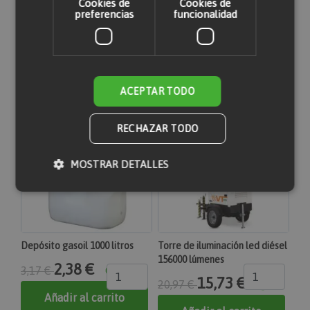
Cookies de
Cookies de
preferencias
funcionalidad
Productos relacionados
ACEPTAR TODO
RECHAZAR TODO
MOSTRAR DETALLES
Cookies estrictamente necesarias
Cookies de rendimiento
Depósito gasoil 1000 litros
Torre de iluminación led diésel
156000 lúmenes
Cookies de preferencias
2,38 €
3,17 €
Cookies de funcionalidad
15,73 €
20,97 €
Añadir al carrito
Las cookies estrictamente necesarias permiten la