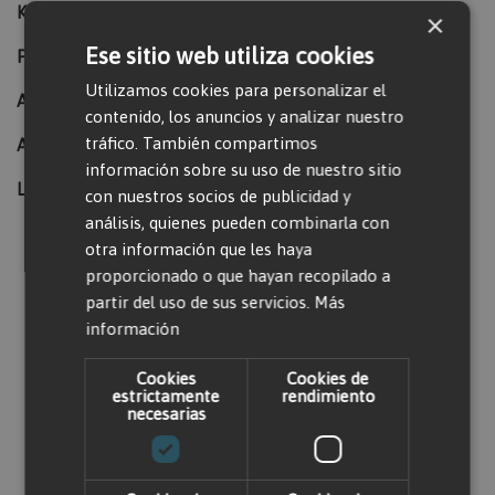
Kvas necesarias:
30
×
Ese sitio web utiliza cookies
Potencia (W):
24.000
Utilizamos cookies para personalizar el
Altura (mm):
1310
contenido, los anuncios y analizar nuestro
tráfico. También compartimos
Ancho (mm):
920
información sobre su uso de nuestro sitio
Longitud (mm):
2000
con nuestros socios de publicidad y
análisis, quienes pueden combinarla con
otra información que les haya
Valorar producto
proporcionado o que hayan recopilado a
partir del uso de sus servicios.
Más
información
Solo usuarios registrados pueden escribir
Cookies
Cookies de
comentarios. Por favor,
iniciar sesión
o
crear
estrictamente
rendimiento
una cuenta
necesarias