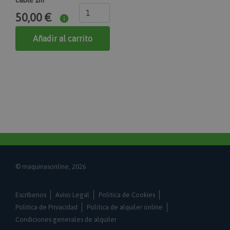
cable 2m
CookieScriptConsent
50,00 €
CookieScript
www.maquinasonline.com
Añadir al carrito
1 mes
El servicio Cookie-Script.com utiliza esta cookie
para recordar las preferencias de consentimiento de
cookies de los visitantes. Es necesario que el banner
de cookies de Cookie-Script.com funcione
correctamente.
PHPSESSID
PHP.net
.www.maquinasonline.com
1 hora
Cookie generada por aplicaciones basadas en el
lenguaje PHP. Este es un identificador de propósito
general que se utiliza para mantener las variables
© maquinasonline, 2026
de sesión del usuario. Normalmente es un número
generado al azar, la forma en que se usa puede ser
específico del sitio, pero un buen ejemplo es
mantener un estado de inicio de sesión para un
Escríbenos
Aviso Legal
Política de Cookies
usuario entre páginas.
Política de Privacidad
Política de alquiler online
searchReport-log
Condiciones generales de alquiler
Adobe Inc.