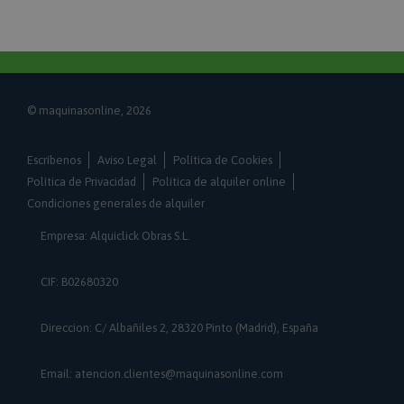
El servicio Cookie-Script.com utiliza esta cookie
para recordar las preferencias de consentimiento de
cookies de los visitantes. Es necesario que el banner
de cookies de Cookie-Script.com funcione
correctamente.
PHPSESSID
PHP.net
© maquinasonline, 2026
.www.maquinasonline.com
1 hora
Escríbenos
Aviso Legal
Política de Cookies
Cookie generada por aplicaciones basadas en el
lenguaje PHP. Este es un identificador de propósito
Política de Privacidad
Política de alquiler online
general que se utiliza para mantener las variables
Condiciones generales de alquiler
de sesión del usuario. Normalmente es un número
generado al azar, la forma en que se usa puede ser
específico del sitio, pero un buen ejemplo es
Empresa: Alquiclick Obras S.L.
mantener un estado de inicio de sesión para un
usuario entre páginas.
CIF: B02680320
searchReport-log
Adobe Inc.
www.maquinasonline.com
Direccion: C/ Albañiles 2, 28320 Pinto (Madrid), España
Sesión
Magento, utilizado para registrar información sobre
Email: atencion.clientes@maquinasonline.com
búsquedas.