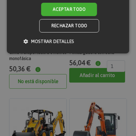
ACEPTAR TODO
RECHAZAR TODO
MOSTRAR DETALLES
Cinta transportadora 6 metros
Minicargadora estrecha
monofásica
56,04 €
Cookies estrictamente necesarias
50,36 €
Cookies de rendimiento
Añadir al carrito
No está disponible
Cookies de preferencias
Cookies de funcionalidad
Las cookies estrictamente necesarias permiten la
funcionalidad principal del sitio web, como el inicio
de sesión de usuario y la gestión de cuentas. El sitio
web no se puede utilizar correctamente sin las
cookies estrictamente necesarias.
section_data_ids
Proveedor
Nombre
Vencimiento
Descripción
/
Dominio