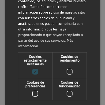
contenido, los anuncios y analizar nuestro
tráfico. También compartimos
información sobre su uso de nuestro sitio
Valorar producto
con nuestros socios de publicidad y
análisis, quienes pueden combinarla con
otra información que les haya
Solo usuarios registrados pueden escribir
proporcionado o que hayan recopilado a
comentarios. Por favor,
iniciar sesión
o
crear
partir del uso de sus servicios.
Más
una cuenta
información
Cookies
Cookies de
estrictamente
rendimiento
necesarias
Cookies de
Cookies de
Productos relacionados
preferencias
funcionalidad