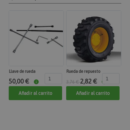
comparados recientemente.
product_data_storage
Adobe Inc.
www.maquinasonline.com
1 día
Almacena la configuración de los datos de
productos relacionados con productos vistos /
comparados recientemente.
private_content_version
Adobe Inc.
www.maquinasonline.com
Llave de rueda
Rueda de repuesto
1 año 1 mes
50,00 €
2,82 €
3,76 €
Agrega un número y una hora únicos y aleatorios a
las páginas con contenido del cliente para evitar
Añadir al carrito
Añadir al carrito
que se almacenen en caché en el servidor.
CookieScriptConsent
CookieScript
www.maquinasonline.com
1 mes