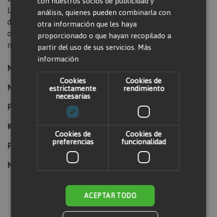
con nuestros socios de publicidad y
Las características son las reflejadas en la ficha técnica
análisis, quienes pueden combinarla con
del modelo, las medidas exactas varían de una unidad a
otra información que les haya
otra. Consulta las características específicas de las
proporcionado o que hayan recopilado a
máquinas disponibles.
partir del uso de sus servicios.
Más
información
Marca:
Urbar
Cookies
Cookies de
Modelo:
GF2/200
estrictamente
rendimiento
necesarias
Peso (kg):
47
Kvas necesarias:
10
Cookies de
Cookies de
preferencias
funcionalidad
Potencia (W):
3000
Número de salidas:
2
ACEPTAR TODO
Valorar producto