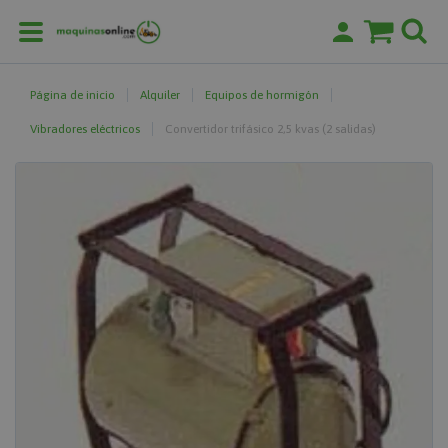
Página de inicio
Alquiler
Equipos de hormigón
Vibradores eléctricos
Convertidor trifásico 2,5 kvas (2 salidas)