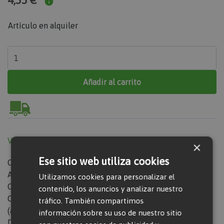
4,33 €
Artículo en alquiler
Añadir al carrito
Ver ficha técnica
×
Ese sitio web utiliza cookies
Convertidor de frecuencia trifásico 2,5 kvas (2 salidas)
Alta frecuencia
Utilizamos cookies para personalizar el
Cambia de corriente alterna a continua.
contenido, los anuncios y analizar nuestro
Convertidor de 2 salidas para conectar 2 vibradores
tráfico. También compartimos
(agujas) al mismo tiempo.
información sobre su uso de nuestro sitio
Diseñado para trabajar de forma segura a la intemperie.