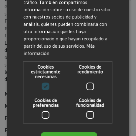
tráfico. También compartimos
el encendido y el apagado del cañón, además de la
información sobre su uso de nuestro sitio
selección de temperatura.
con nuestros socios de publicidad y
Proporciona un gran caudal de aire. Además, gracias a las
análisis, quienes pueden combinarla con
ruedas y manerales que incorpora es muy fácil de
otra información que les haya
transportar.
proporcionado o que hayan recopilado a
Las características son las reflejadas en la ficha técnica
partir del uso de sus servicios.
Más
del modelo, las medidas exactas varían de una unidad a
información
otra. En caso de no disponer de este modelo concreto se
suministrará uno de similares características. Consultar
Cookies
Cookies de
las características específicas de las máquinas
estrictamente
rendimiento
necesarias
disponibles.
Marca:
MASTER
Cookies de
Cookies de
preferencias
funcionalidad
Modelo:
B 150 CED
Peso (kg):
25
Flujo de aire (m³/h):
900