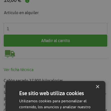
10,00 €
Artículo en alquiler
Añadir al carrito
Ver ficha técnica
Cañón secado 37.900 kilocalorías
×
Este cañón de secado está diseñado para satisfacer todas
las exigencias de calefacción y secado de locales y naves,
Ese sitio web utiliza cookies
proporcionando la mayor seguridad y los mejores
Utilizamos cookies para personalizar el
resultados.
contenido, los anuncios y analizar nuestro
Con el novedoso panel de control CEG, podemos controlar