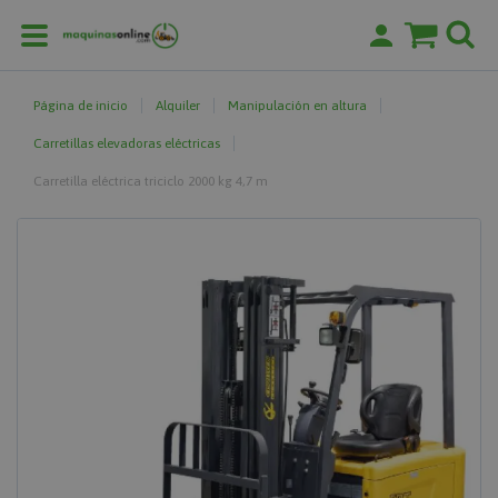
Página de inicio
Alquiler
Manipulación en altura
Carretillas elevadoras eléctricas
Carretilla eléctrica triciclo 2000 kg 4,7 m