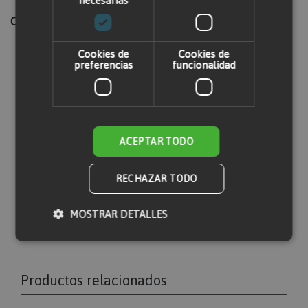
necesarias
Carga máxima (kg):
2000
Cookies de
Cookies de
preferencias
funcionalidad
Valorar producto
Solo usuarios registrados pueden escribir
comentarios. Por favor,
iniciar sesión
o
crear
ACEPTAR TODO
una cuenta
RECHAZAR TODO
MOSTRAR DETALLES
Cookies estrictamente necesarias
Productos relacionados
Cookies de rendimiento
Cookies de preferencias