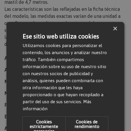
mastil de 4,7 metros.
Las características son las reflejadas en la ficha técnica
del modelo, las medidas exactas varían de una unidad a
otra. En caso de no disponer de este modelo concreto se
×
suministrará uno de similares características. Consultar
Ese sitio web utiliza cookies
las características específicas de las máquinas
disponibles.
Utilizamos cookies para personalizar el
contenido, los anuncios y analizar nuestro
Alcance máximo horizontal (m):
4,7
tráfico. También compartimos
información sobre su uso de nuestro sitio
Altura de la máquina (m):
2,08
con nuestros socios de publicidad y
análisis, quienes pueden combinarla con
Marca:
EUROYEN
otra información que les haya
Modelo:
FBT 20
proporcionado o que hayan recopilado a
partir del uso de sus servicios.
Más
Peso (kg):
3600
información
Elevación (mm):
4700
Cookies
Cookies de
estrictamente
rendimiento
Ancho de la máquina (mm):
1140