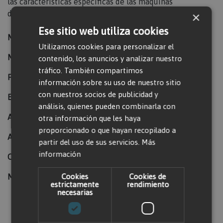
las características específicas de las máquinas
disponibles.
×
Ese sitio web utiliza cookies
Marca:
Manitou
Utilizamos cookies para personalizar el
Modelo:
ME 425
contenido, los anuncios y analizar nuestro
tráfico. También compartimos
Peso (kg):
5100
información sobre su uso de nuestro sitio
con nuestros socios de publicidad y
Elevación (mm):
4046
análisis, quienes pueden combinarla con
Altura de la máquina (mm):
2240
otra información que les haya
proporcionado o que hayan recopilado a
Ancho (mm):
1275
partir del uso de sus servicios.
Más
información
Carga máxima (kg):
2500
Motor:
Eléctrico
Cookies
Cookies de
estrictamente
rendimiento
necesarias
Valorar producto