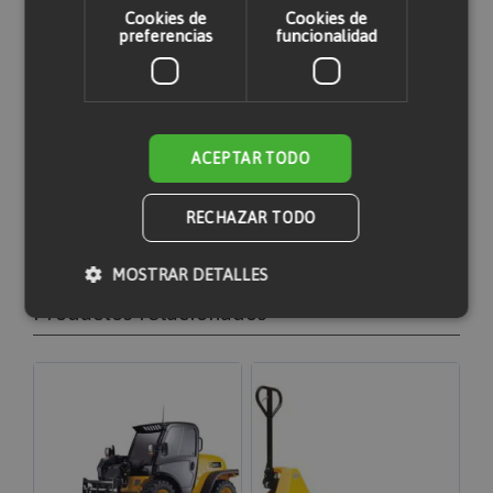
Cookies de
Cookies de
preferencias
funcionalidad
Solo usuarios registrados pueden escribir
comentarios. Por favor,
iniciar sesión
o
crear
una cuenta
ACEPTAR TODO
RECHAZAR TODO
MOSTRAR DETALLES
Productos relacionados
Cookies estrictamente necesarias
Cookies de rendimiento
Cookies de preferencias
Cookies de funcionalidad