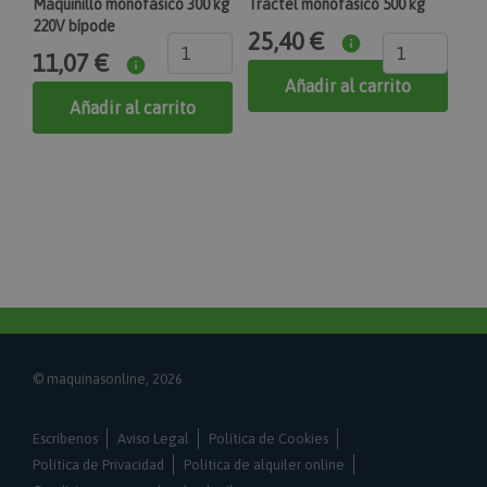
Maquinillo monofásico 300 kg
Tractel monofásico 500 kg
recently_compared_product
220V bípode
25,40 €
Adobe Inc.
www.maquinasonline.com
11,07 €
1 día
Añadir al carrito
Añadir al carrito
Almacena ID de productos de productos
comparados recientemente.
product_data_storage
Adobe Inc.
www.maquinasonline.com
1 día
Almacena la configuración de los datos de
productos relacionados con productos vistos /
comparados recientemente.
private_content_version
Adobe Inc.
www.maquinasonline.com
© maquinasonline, 2026
1 año 1 mes
Escríbenos
Aviso Legal
Política de Cookies
Agrega un número y una hora únicos y aleatorios a
las páginas con contenido del cliente para evitar
Política de Privacidad
Política de alquiler online
que se almacenen en caché en el servidor.