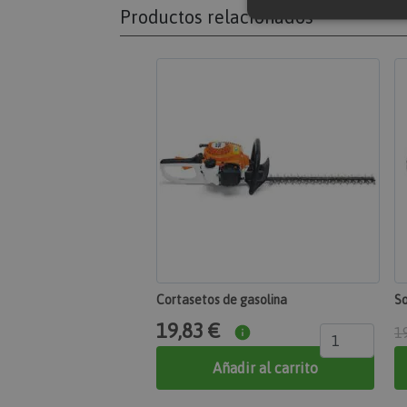
Productos relacionados
Cookies estricta
Las cookies estrictame
gestión de cuentas. El
Nombre
section_data_ids
mage-messages
Cortasetos de gasolina
So
19,83 €
1
recently_compared
Añadir al carrito
product_data_stor