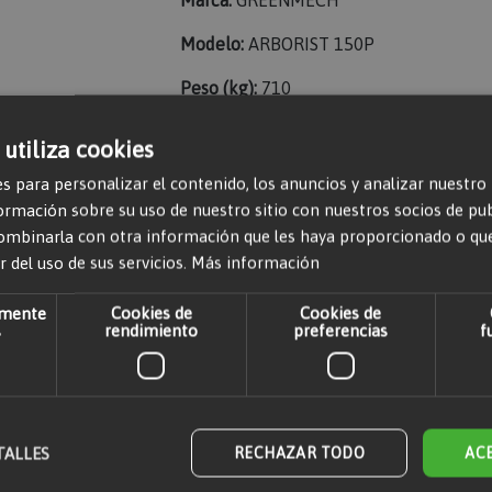
Marca:
GREENMECH
Modelo:
ARBORIST 150P
Peso (kg):
710
Capacidad (l):
27
 utiliza cookies
Capacidad (mm):
150
s para personalizar el contenido, los anuncios y analizar nuestro
mación sobre su uso de nuestro sitio con nuestros socios de publi
Productividad (m³/h):
12,8
ombinarla con otra información que les haya proporcionado o qu
r del uso de sus servicios.
Más información
amente
Cookies de
Cookies de
s
rendimiento
preferencias
f
r comentarios. Por favor,
iniciar sesión
o
crear una cuenta
TALLES
RECHAZAR TODO
AC