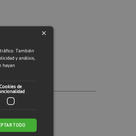
×
 tráfico. También
cidad y análisis,
e hayan
Cookies de
uncionalidad
EPTAR TODO