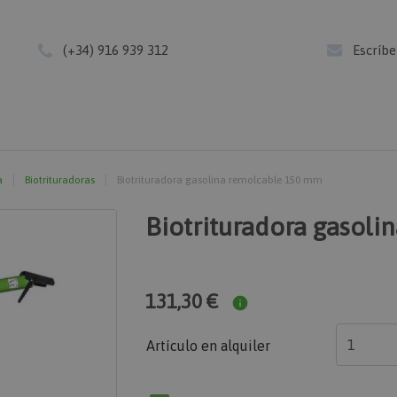
(+34) 916 939 312
Escríb
a
Biotrituradoras
Biotrituradora gasolina remolcable 150 mm
Biotrituradora gasol
131,30 €
Artículo en alquiler