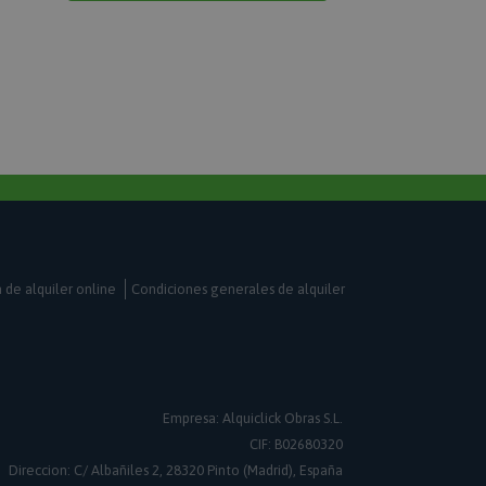
na hora únicos y
nas con contenido
ar que se almacenen
r.
ipt.com utiliza esta
las preferencias de
kies de los
io que el banner de
ript.com funcione
 aplicaciones
e PHP. Este es un
ósito general que se
 las variables de
ormalmente es un
a de alquiler online
Condiciones generales de alquiler
zar, la forma en
specífico del sitio,
 es mantener un
esión para un usuario
ra registrar
squedas.
Empresa: Alquiclick Obras S.L.
para facilitar el
CIF: B02680320
aché de contenido
Direccion: C/ Albañiles 2, 28320 Pinto (Madrid), España
 que las páginas se