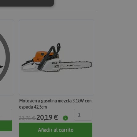
 de funcionalidad
n de usuario y la
 específica del
con acciones
prador, como
eseos, información de
o de los mensajes de
ciones que se
como el mensaje de
kies y varios
mensaje se elimina
Motosierra gasolina mezcla 3,1kW con
de mostrarse al
espada 42,5cm
uctos de productos
20,19 €
23,75 €
mente.
ación de los datos
Añadir al carrito
nados con
omparados