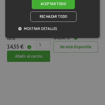
ACEPTAR TODO
RECHAZAR TODO
MOSTRAR DETALLES
Bomba neumática con
Motobomba aguas limpias 3 cv
engrasadora y manguera
10,52 €
corta
14,55 €
No está disponible
Cookies estrictamente necesarias
Cookies de rendimiento
Añadir al carrito
Cookies de preferencias
Cookies de funcionalidad
Las cookies estrictamente necesarias permiten la
funcionalidad principal del sitio web, como el inicio
de sesión de usuario y la gestión de cuentas. El sitio
web no se puede utilizar correctamente sin las
cookies estrictamente necesarias.
section_data_ids
Proveedor
Nombre
Vencimiento
Descripción
/
Dominio
Adobe Inc.