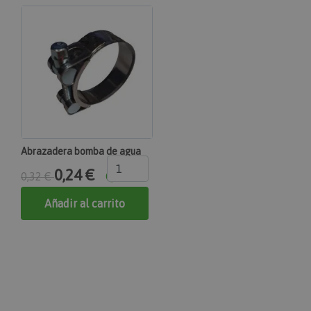
product_data_storage
Adobe Inc.
www.maquinasonline.com
1 día
Almacena la configuración de los datos de
productos relacionados con productos vistos /
comparados recientemente.
private_content_version
Adobe Inc.
Abrazadera bomba de agua
www.maquinasonline.com
0,24 €
1 año 1 mes
0,32 €
Agrega un número y una hora únicos y aleatorios a
Añadir al carrito
las páginas con contenido del cliente para evitar
que se almacenen en caché en el servidor.
CookieScriptConsent
CookieScript
www.maquinasonline.com
1 mes
El servicio Cookie-Script.com utiliza esta cookie