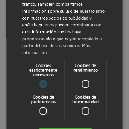
tráfico. También compartimos
Valorar producto
información sobre su uso de nuestro sitio
con nuestros socios de publicidad y
análisis, quienes pueden combinarla con
Solo usuarios registrados pueden escribir
otra información que les haya
comentarios. Por favor,
iniciar sesión
o
crear
proporcionado o que hayan recopilado a
una cuenta
partir del uso de sus servicios.
Más
información
Cookies
Cookies de
estrictamente
rendimiento
necesarias
Productos relacionados
Cookies de
Cookies de
preferencias
funcionalidad