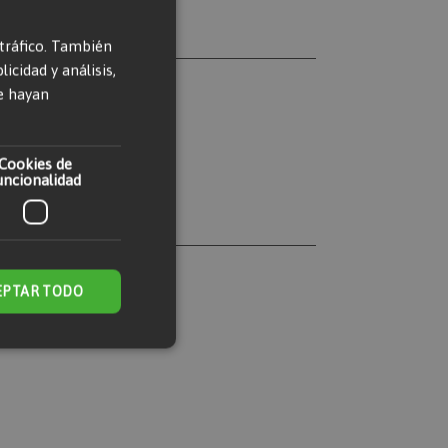
 tráfico. También
cidad y análisis,
e hayan
Cookies de
uncionalidad
EPTAR TODO
 de funcionalidad
n de usuario y la