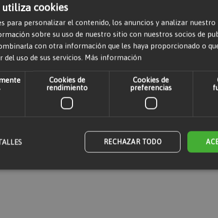
 utiliza cookies
s para personalizar el contenido, los anuncios y analizar nuestro
mación sobre su uso de nuestro sitio con nuestros socios de publi
ombinarla con otra información que les haya proporcionado o qu
r comentarios. Por favor,
iniciar sesión
o
crear una cuenta
r del uso de sus servicios.
Más información
amente
Cookies de
Cookies de
s
rendimiento
preferencias
f
TALLES
RECHAZAR TODO
AC
mente necesarias
Cookies de rendimiento
Cookies de preferencias
Cookies
nte necesarias permiten la funcionalidad principal del sitio web, como el inicio de sesió
 sitio web no se puede utilizar correctamente sin las cookies estrictamente necesarias.