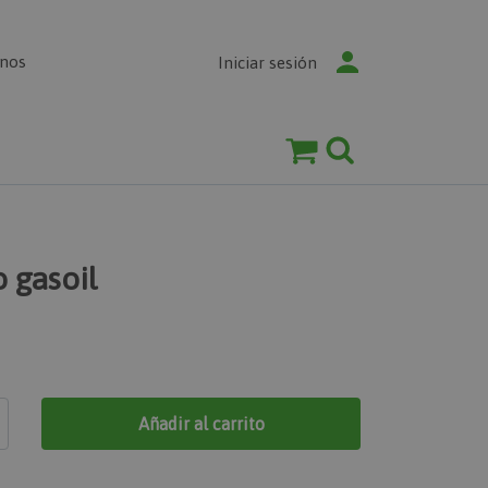
enos
Iniciar sesión
 gasoil
Añadir al carrito