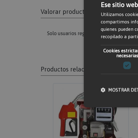
Ese sitio web
Valorar producto
Utilizamos cookie
compartimos infor
quienes pueden c
Solo usuarios registrados pueden escribi
recopilado a parti
Cookies estrict
necesaria
Productos relacionados
MOSTRAR DE
Cookies estricta
Las cookies estrictame
gestión de cuentas. El