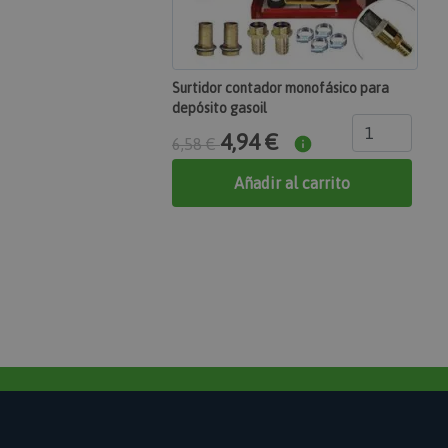
Nombre
section_data_ids
Surtidor contador monofásico para
depósito gasoil
4,94 €
mage-messages
6,58 €
Añadir al carrito
recently_compared
product_data_stor
private_content_ver
CookieScriptConsen