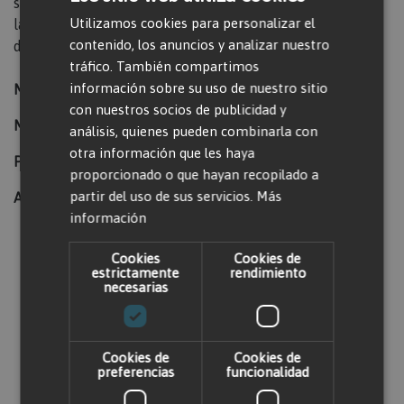
suministrará uno de similares características. Consultar
Utilizamos cookies para personalizar el
las características específicas de las máquinas
contenido, los anuncios y analizar nuestro
disponibles.
tráfico. También compartimos
información sobre su uso de nuestro sitio
Marca:
Krüger
con nuestros socios de publicidad y
Modelo:
11B705ET
análisis, quienes pueden combinarla con
otra información que les haya
Peso (kg):
256
proporcionado o que hayan recopilado a
partir del uso de sus servicios.
Más
Ancho de la máquina (mm):
1150
información
Cookies
Cookies de
Valorar producto
estrictamente
rendimiento
necesarias
Solo usuarios registrados pueden escribir
comentarios. Por favor,
iniciar sesión
o
crear
Cookies de
Cookies de
preferencias
funcionalidad
una cuenta