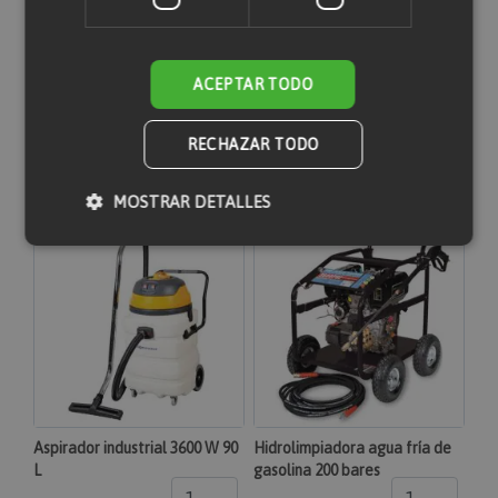
ACEPTAR TODO
RECHAZAR TODO
Productos relacionados
MOSTRAR DETALLES
Cookies estrictamente necesarias
Cookies de rendimiento
Cookies de preferencias
Cookies de funcionalidad
Las cookies estrictamente necesarias permiten la
funcionalidad principal del sitio web, como el inicio
Aspirador industrial 3600 W 90
Hidrolimpiadora agua fría de
de sesión de usuario y la gestión de cuentas. El sitio
L
gasolina 200 bares
web no se puede utilizar correctamente sin las
cookies estrictamente necesarias.