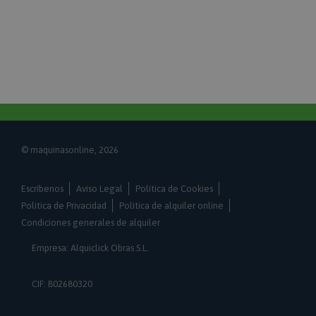
1 día
Almacena ID de productos de productos
comparados recientemente.
product_data_storage
Adobe Inc.
www.maquinasonline.com
1 día
Almacena la configuración de los datos de
productos relacionados con productos vistos /
comparados recientemente.
© maquinasonline, 2026
private_content_version
Adobe Inc.
Escríbenos
Aviso Legal
Política de Cookies
www.maquinasonline.com
Política de Privacidad
Política de alquiler online
1 año 1 mes
Condiciones generales de alquiler
Agrega un número y una hora únicos y aleatorios a
Empresa: Alquiclick Obras S.L.
las páginas con contenido del cliente para evitar
que se almacenen en caché en el servidor.
CookieScriptConsent
CIF: B02680320
CookieScript
www.maquinasonline.com