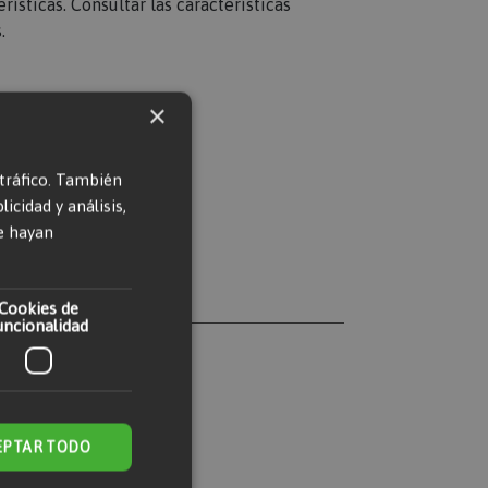
rísticas. Consultar las características
.
×
 tráfico. También
cidad y análisis,
e hayan
Cookies de
uncionalidad
EPTAR TODO