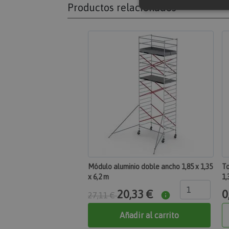
Productos relacionados
Cookies estricta
Las cookies estrictame
gestión de cuentas. El
Nombre
section_data_ids
mage-messages
Módulo aluminio doble ancho 1,85 x 1,35
To
x 6,2 m
1,
recently_compared
20,33 €
0
27,11 €
product_data_stor
Añadir al carrito