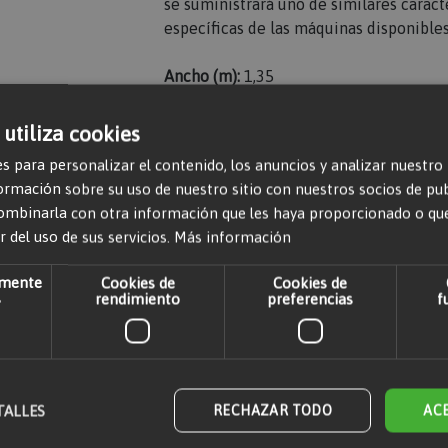
se suministrará uno de similares caracte
específicas de las máquinas disponibles
Ancho (m):
1,35
Peso (kg):
135
 utiliza cookies
Alto de la plataforma (m):
6,20
s para personalizar el contenido, los anuncios y analizar nuestro
mación sobre su uso de nuestro sitio con nuestros socios de publi
Largo (m):
1,85
ombinarla con otra información que les haya proporcionado o qu
r del uso de sus servicios.
Más información
amente
Cookies de
Cookies de
s
rendimiento
preferencias
f
r comentarios. Por favor,
iniciar sesión
o
crear una cuenta
TALLES
RECHAZAR TODO
AC