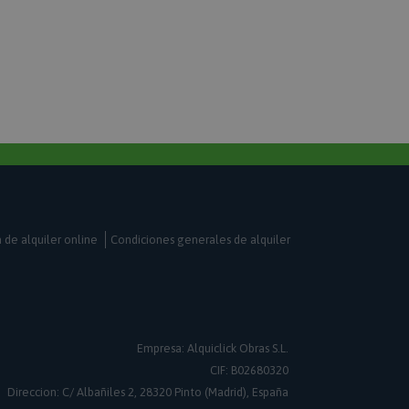
na hora únicos y
nas con contenido
ar que se almacenen
r.
ipt.com utiliza esta
las preferencias de
kies de los
io que el banner de
ript.com funcione
 aplicaciones
e PHP. Este es un
ósito general que se
 las variables de
a de alquiler online
Condiciones generales de alquiler
ormalmente es un
zar, la forma en
specífico del sitio,
 es mantener un
esión para un usuario
ra registrar
squedas.
Empresa: Alquiclick Obras S.L.
CIF: B02680320
para facilitar el
aché de contenido
Direccion: C/ Albañiles 2, 28320 Pinto (Madrid), España
 que las páginas se