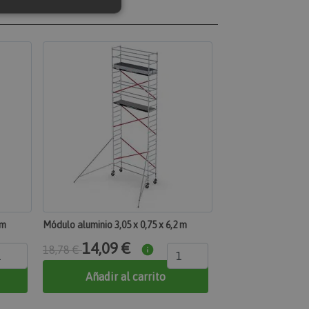
 de funcionalidad
n de usuario y la
 específica del
con acciones
prador, como
eseos, información de
o de los mensajes de
ciones que se
como el mensaje de
kies y varios
mensaje se elimina
 m
Módulo aluminio 3,05 x 0,75 x 6,2 m
de mostrarse al
14,09 €
18,78 €
uctos de productos
mente.
Añadir al carrito
ación de los datos
nados con
omparados