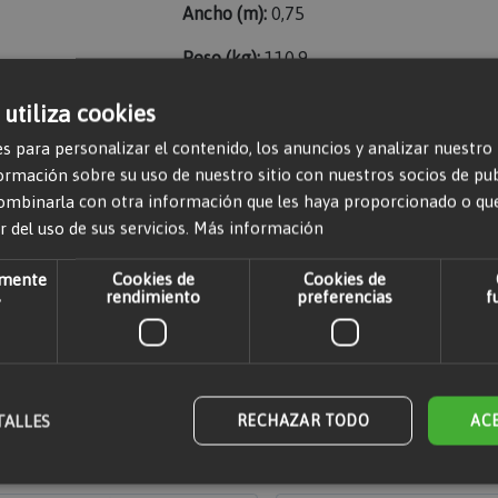
Ancho (m):
0,75
Peso (kg):
110,9
Alto de la plataforma (m):
4,20
 utiliza cookies
Largo (m):
1,10
s para personalizar el contenido, los anuncios y analizar nuestro
mación sobre su uso de nuestro sitio con nuestros socios de publi
ombinarla con otra información que les haya proporcionado o qu
r del uso de sus servicios.
Más información
amente
Cookies de
Cookies de
s
rendimiento
preferencias
f
r comentarios. Por favor,
iniciar sesión
o
crear una cuenta
TALLES
RECHAZAR TODO
AC