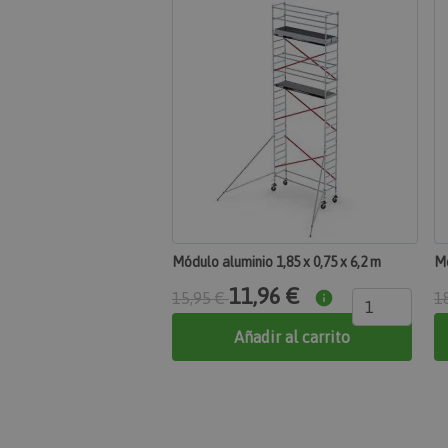
Cookies estricta
Las cookies estrictame
gestión de cuentas. El
Nombre
section_data_ids
mage-messages
Módulo aluminio 1,85 x 0,75 x 6,2 m
Mó
11,96 €
15,95 €
1
Añadir al carrito
recently_compared
product_data_stor