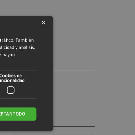
×
 tráfico. También
cidad y análisis,
e hayan
Cookies de
uncionalidad
EPTAR TODO