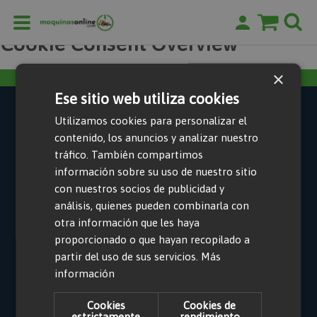
Página de inicio
Cookie Consent Overview
Cookie Consent Overview
×
Ese sitio web utiliza cookies
© maquinasonline, 2026
Utilizamos cookies para personalizar el
contenido, los anuncios y analizar nuestro
tráfico. También compartimos
Escríbenos
Aviso Legal
Política de Cookies
información sobre su uso de nuestro sitio
Política de Privacidad
Política de alquiler online
con nuestros socios de publicidad y
Condiciones generales de alquiler
análisis, quienes pueden combinarla con
Empresa: Alquiclick Obras S.L.
otra información que les haya
proporcionado o que hayan recopilado a
CIF: B02680320
partir del uso de sus servicios.
Más
información
Direccion: C/ Albañiles 2, 28320 Pinto (Madrid), España
Cookies
Cookies de
estrictamente
rendimiento