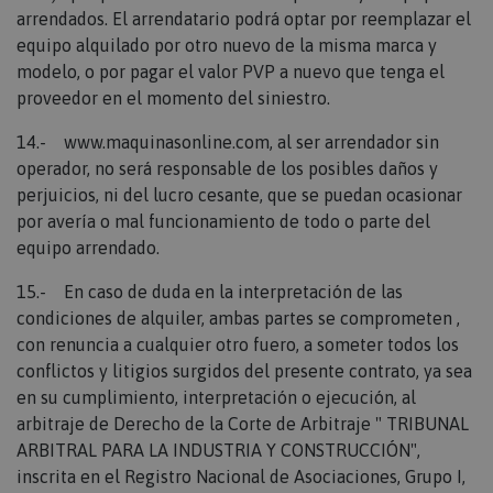
Realiza un seguimiento de los mensajes de error y
arrendados. El arrendatario podrá optar por reemplazar el
otras notificaciones que se muestran al usuario,
como el mensaje de consentimiento de cookies y
equipo alquilado por otro nuevo de la misma marca y
Política
varios mensajes de error. El mensaje se elimina de la
de Privacidad de Google
cookie después de mostrarse al comprador.
modelo, o por pagar el valor PVP a nuevo que tenga el
proveedor en el momento del siniestro.
recently_compared_product
Adobe Inc.
14.-
www.maquinasonline.com
, al ser arrendador sin
www.maquinasonline.com
operador, no será responsable de los posibles daños y
1 día
perjuicios, ni del lucro cesante, que se puedan ocasionar
Almacena ID de productos de productos
por avería o mal funcionamiento de todo o parte del
comparados recientemente.
equipo arrendado.
product_data_storage
Adobe Inc.
15.- En caso de duda en la interpretación de las
www.maquinasonline.com
condiciones de alquiler, ambas partes se comprometen ,
1 día
con renuncia a cualquier otro fuero, a someter todos los
Almacena la configuración de los datos de
conflictos y litigios surgidos del presente contrato, ya sea
productos relacionados con productos vistos /
en su cumplimiento, interpretación o ejecución, al
comparados recientemente.
arbitraje de Derecho de la Corte de Arbitraje " TRIBUNAL
private_content_version
ARBITRAL PARA LA INDUSTRIA Y CONSTRUCCIÓN",
Adobe Inc.
inscrita en el Registro Nacional de Asociaciones, Grupo I,
www.maquinasonline.com