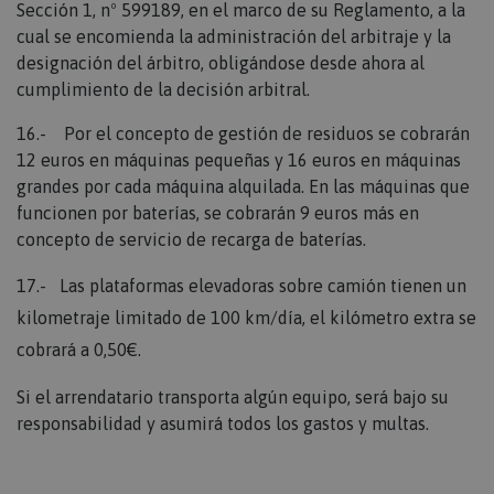
Sección 1, nº 599189, en el marco de su Reglamento, a la
1 año 1 mes
cual se encomienda la administración del arbitraje y la
Agrega un número y una hora únicos y aleatorios a
designación del árbitro, obligándose desde ahora al
las páginas con contenido del cliente para evitar
que se almacenen en caché en el servidor.
cumplimiento de la decisión arbitral.
CookieScriptConsent
16.- Por el concepto de gestión de residuos se cobrarán
CookieScript
www.maquinasonline.com
12 euros en máquinas pequeñas y 16 euros en máquinas
grandes por cada máquina alquilada. En las máquinas que
1 mes
funcionen por baterías, se cobrarán 9 euros más en
El servicio Cookie-Script.com utiliza esta cookie
para recordar las preferencias de consentimiento de
concepto de servicio de recarga de baterías.
cookies de los visitantes. Es necesario que el banner
de cookies de Cookie-Script.com funcione
correctamente.
17.- L
as plataformas elevadoras sobre camión tienen un
PHPSESSID
kilometraje limitado de 100 km/día, el kilómetro extra se
PHP.net
cobrará a 0,50€.
.www.maquinasonline.com
1 hora
Si el arrendatario transporta algún equipo, será bajo su
responsabilidad y asumirá todos los gastos y multas.
Cookie generada por aplicaciones basadas en el
lenguaje PHP. Este es un identificador de propósito
general que se utiliza para mantener las variables
de sesión del usuario. Normalmente es un número
generado al azar, la forma en que se usa puede ser