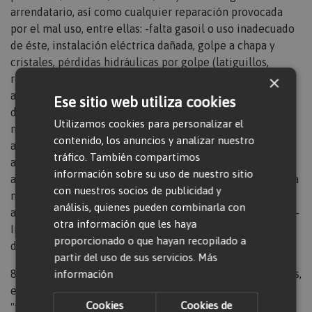
arrendatario, así como cualquier reparación provocada
por el mal uso, entre ellas: -falta gasoil o uso inadecuado
de éste, instalación eléctrica dañada, golpe a chapa y
cristales, pérdidas hidráulicas por golpe (latiguillos,
×
rotura de botella, etc.), luces (faros, rotativos, etc.),
accesorios (llaves rueda, arranque, etc.), golpes y
Ese sitio web utiliza cookies
deformación en llantas, limpieza inadecuada de la
Utilizamos cookies para personalizar el
máquina (especialmente por materiales como hormigón,
contenido, los anuncios y analizar nuestro
asfalto o similares), etc. También correrá a cargo del
tráfico. También compartimos
arrendatario todos los gastos ocasionados por el
información sobre su uso de nuestro sitio
abandono de la máquina, negligencia, dolo o mala fé. Si la
con nuestros socios de publicidad y
máquina arrendada es un grupo electrógeno, el
análisis, quienes pueden combinarla con
arrendatario deberá: - Efectuar puesta a tierra del grupo; -
otra información que les haya
Incorporar a la salida de corriente un disyuntor
proporcionado o que hayan recopilado a
diferencial de desconexión automática.
partir del uso de sus servicios.
Más
8.- En el caso de arrendamiento de grupos electrógenos,
información
en ningún caso la arrendadora tendrá la consideración de
Cookies
Cookies de
"fabrica de electricidad" dado que el contrato con el