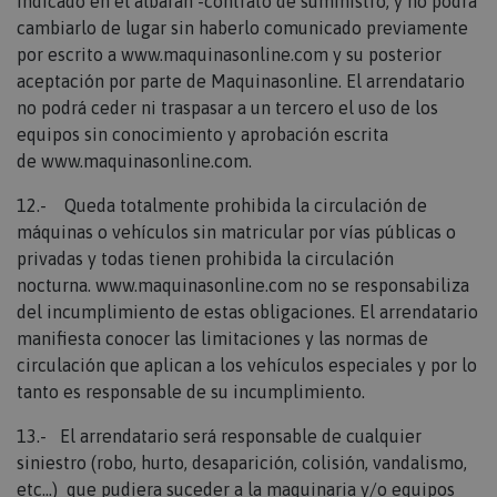
indicado en el albarán -contrato de suministro, y no podrá
cambiarlo de lugar sin haberlo comunicado previamente
Cookies de preferencias
por escrito a
www.maquinasonline.com
y su posterior
Cookies de funcionalidad
aceptación por parte de Maquinasonline. El arrendatario
Las cookies estrictamente necesarias permiten la
no podrá ceder ni traspasar a un tercero el uso de los
funcionalidad principal del sitio web, como el inicio
equipos sin conocimiento y aprobación escrita
de sesión de usuario y la gestión de cuentas. El sitio
web no se puede utilizar correctamente sin las
de
www.maquinasonline.com
.
cookies estrictamente necesarias.
section_data_ids
Proveedor
12.- Queda totalmente prohibida la circulación de
Nombre
Vencimiento
Descripción
/
Dominio
máquinas o vehículos sin matricular por vías públicas o
Adobe Inc.
www.maquinasonline.com
privadas y todas tienen prohibida la circulación
1 día
nocturna.
www.maquinasonline.com
no se responsabiliza
del incumplimiento de estas obligaciones. El arrendatario
Almacena información específica del cliente
relacionada con acciones iniciadas por el
manifiesta conocer las limitaciones y las normas de
comprador, como mostrar la lista de deseos,
información de pago, etc.
circulación que aplican a los vehículos especiales y por lo
tanto es responsable de su incumplimiento.
mage-messages
Adobe Inc.
13.- El arrendatario será responsable de cualquier
www.maquinasonline.com
siniestro (robo, hurto, desaparición, colisión, vandalismo,
1 día
etc…) que pudiera suceder a la maquinaria y/o equipos