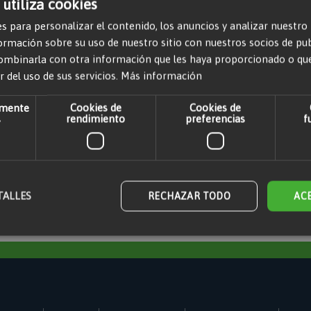
 utiliza cookies
s para personalizar el contenido, los anuncios y analizar nuestro
mación sobre su uso de nuestro sitio con nuestros socios de publi
ombinarla con otra información que les haya proporcionado o qu
r del uso de sus servicios.
Más información
amente
Cookies de
Cookies de
s
rendimiento
preferencias
f
ible
TALLES
RECHAZAR TODO
AC
mente necesarias
Cookies de rendimiento
Cookies de preferencias
Cookies
nte necesarias permiten la funcionalidad principal del sitio web, como el inicio de sesió
 sitio web no se puede utilizar correctamente sin las cookies estrictamente necesarias.