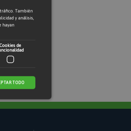
 tráfico. También
cidad y análisis,
e hayan
Cookies de
uncionalidad
EPTAR TODO
 de funcionalidad
n de usuario y la