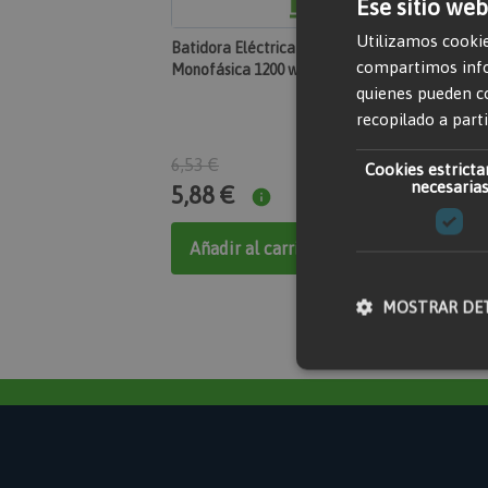
Ese sitio web
Utilizamos cookie
Batidora Eléctrica
Batidora Eléctrica
compartimos infor
Monofásica 1200 w
Monofásica 1400 w
quienes pueden c
recopilado a parti
6,53 €
Cookies estrict
necesaria
5,88 €
6,53 €
Añadir al carrito
No está dispon
MOSTRAR DE
Cookies estricta
Las cookies estrictame
gestión de cuentas. El