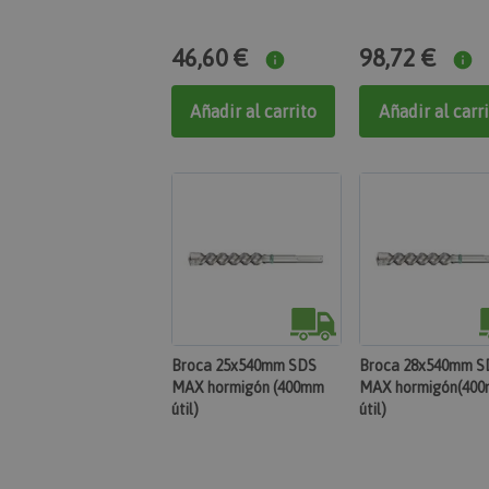
46,60 €
98,72 €
private_content_ver
Añadir al carrito
Añadir al carr
CookieScriptConsen
PHPSESSID
Broca 25x540mm SDS
Broca 28x540mm S
MAX hormigón (400mm
MAX hormigón(40
útil)
útil)
searchReport-log
mage-cache-storag