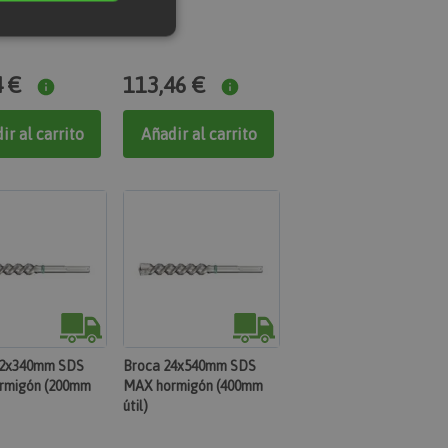
 de funcionalidad
4 €
113,46 €
n de usuario y la
ir al carrito
Añadir al carrito
 específica del
con acciones
prador, como
eseos, información de
o de los mensajes de
ciones que se
como el mensaje de
kies y varios
mensaje se elimina
de mostrarse al
22x340mm SDS
Broca 24x540mm SDS
rmigón (200mm
MAX hormigón (400mm
uctos de productos
mente.
útil)
ación de los datos
nados con