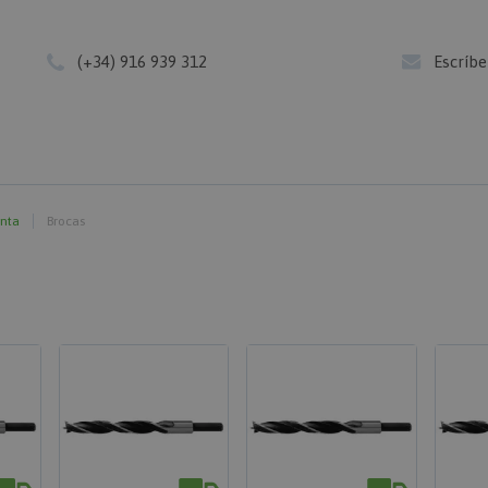
(+34) 916 939 312
Escríb
enta
Brocas