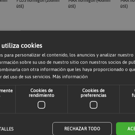
00mm
PLUS hormigón (200mm
MAX hormigón (400mm
MAX ho
útil)
útil)
útil)
10,72 €
39,50 €
93,7
 utiliza cookies
ito
Añadir al carrito
Añadir al carrito
Añad
s para personalizar el contenido, los anuncios y analizar nuestro
mación sobre su uso de nuestro sitio con nuestros socios de publi
ombinarla con otra información que les haya proporcionado o qu
r del uso de sus servicios.
Más información
amente
Cookies de
Cookies de
s
rendimiento
preferencias
f
SDS
Broca 16x260mm SDS
Broca 16x540mm SDS
Broca 
00mm
PLUS hormigón (200mm
MAX hormigón (400mm
PLUS h
TALLES
RECHAZAR TODO
AC
útil)
útil)
útil)