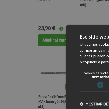
taladro
PLUS hormigón (2
útil)
23,90 €
10,72 €
Ese sitio web
Añadir al carrito
Añadir al carr
Utilizamos cookie
compartimos infor
quienes pueden c
recopilado a parti
Cookies estrict
necesaria
Broca 14x540mm SDS
Broca 15X260mm 
MAX hormigón (400mm
PLUS hormigón (2
MOSTRAR DE
útil)
util)