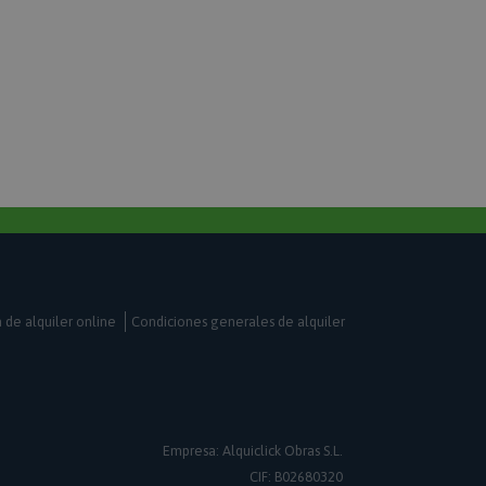
 que las páginas se
e activa la limpieza
e caché local.
n de backend
 administrador limpia
al y establece el
 verdadero.
uctos de productos
ara facilitar la
tiliza la cookie X-
saltar que se ha
de una página
rio. Permite tener
de la misma página
é, por ejemplo,
a de alquiler online
Condiciones generales de alquiler
o de la versión de
el almacenamiento
do la estrategia de
figurada como
ón en el lado de la
uctos de productos
Empresa: Alquiclick Obras S.L.
ara facilitar la
CIF: B02680320