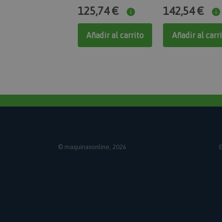
125,74 €
142,54 €
mage-cache-sessid
Añadir al carrito
Añadir al carr
recently_viewed_pr
X-Magento-Vary
© maquinasonline, 2026
E
mage-translation-fil
recently_viewed_pr