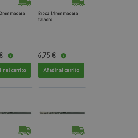
12 mm madera
Broca 14 mm madera
taladro
€
6,75 €
ir al carrito
Añadir al carrito