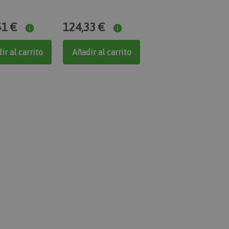
omparados
51 €
124,33 €
na hora únicos y
nas con contenido
ar que se almacenen
r.
ir al carrito
Añadir al carrito
ipt.com utiliza esta
las preferencias de
kies de los
io que el banner de
ript.com funcione
 aplicaciones
e PHP. Este es un
ósito general que se
 las variables de
ormalmente es un
zar, la forma en
specífico del sitio,
 es mantener un
esión para un usuario
ra registrar
squedas.
para facilitar el
aché de contenido