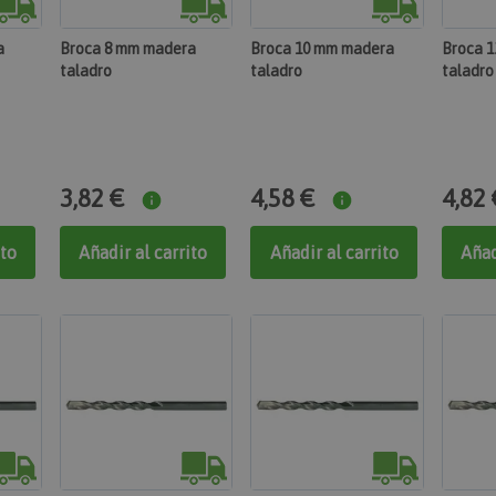
a
Broca 8 mm madera
Broca 10 mm madera
Broca 
taladro
taladro
taladro
3,82 €
4,58 €
4,82 
ito
Añadir al carrito
Añadir al carrito
Añad