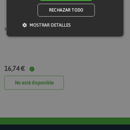
RECHAZAR TODO
MOSTRAR DETALLES
Hormigonera diésel 250 litros
Cookies estrictamente necesarias
Cookies de rendimiento
Cookies de preferencias
16,74 €
Cookies de funcionalidad
No está disponible
Las cookies estrictamente necesarias permiten la
funcionalidad principal del sitio web, como el inicio
de sesión de usuario y la gestión de cuentas. El sitio
web no se puede utilizar correctamente sin las
cookies estrictamente necesarias.
section_data_ids
Proveedor
Nombre
Vencimiento
Descripción
/
Dominio
Adobe Inc.
www.maquinasonline.com