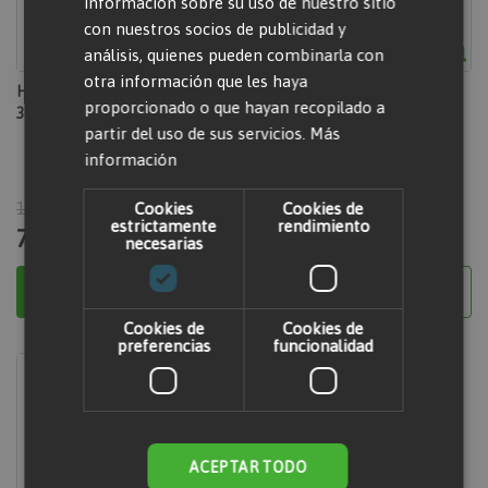
información sobre su uso de nuestro sitio
con nuestros socios de publicidad y
análisis, quienes pueden combinarla con
otra información que les haya
Hormigonera eléctrica trifásica
Hormigonera gasolina 250 litros
proporcionado o que hayan recopilado a
300 litros
partir del uso de sus servicios.
Más
información
10,40 €
Cookies
Cookies de
estrictamente
rendimiento
7,80 €
16,74 €
necesarias
Añadir al carrito
No está disponible
Cookies de
Cookies de
preferencias
funcionalidad
ACEPTAR TODO