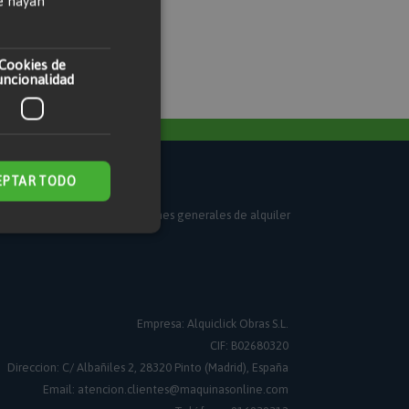
e hayan
Cookies de
uncionalidad
EPTAR TODO
a de alquiler online
Condiciones generales de alquiler
 de funcionalidad
n de usuario y la
Empresa: Alquiclick Obras S.L.
CIF: B02680320
Direccion: C/ Albañiles 2, 28320 Pinto (Madrid), España
 específica del
con acciones
Email: atencion.clientes@maquinasonline.com
prador, como