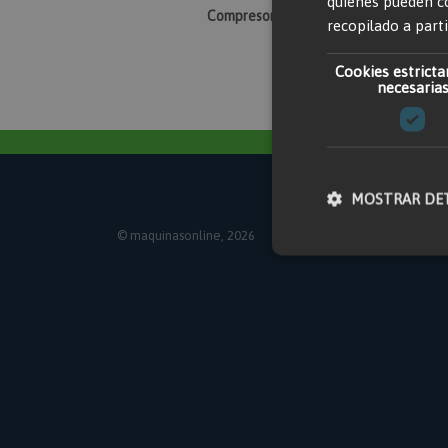
quienes pueden c
Compresores
Martillos neumá
recopilado a parti
Cookies estrict
necesaria
MOSTRAR DE
© maquinasonline, 2026
E
Cookies estricta
Las cookies estrictame
gestión de cuentas. El
Nombre
section_data_ids