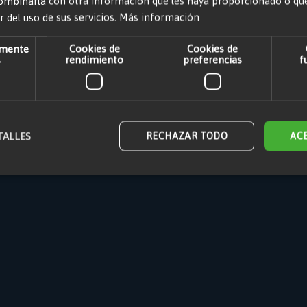
ombinarla con otra información que les haya proporcionado o qu
ticos
r del uso de sus servicios.
Más información
amente
Cookies de
Cookies de
s
rendimiento
preferencias
f
TALLES
RECHAZAR TODO
AC
scríbenos
Aviso Legal
Política de Cookies
Política de Privacidad
Polític
mente necesarias
Cookies de rendimiento
Cookies de preferencias
Cookies
nte necesarias permiten la funcionalidad principal del sitio web, como el inicio de sesió
 sitio web no se puede utilizar correctamente sin las cookies estrictamente necesarias.
Proveedor
/
Dominio
Vencimiento
Descripción
Adobe Inc.
1 día
Almacena información
www.maquinasonline.com
cliente relacionada 
iniciadas por el com