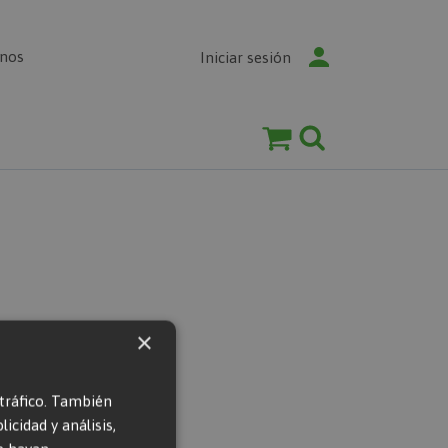
enos
Iniciar sesión
×
 tráfico. También
cidad y análisis,